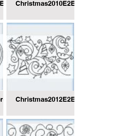
2E.JPG
Christmas2010E2EorBorder.JPG
rder.JPG
Christmas2012E2E.JPG