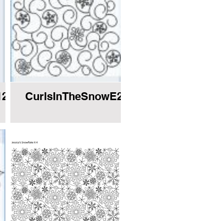
12E2EorBorder.JPG
CurlsInTheSnowE2E.JPG