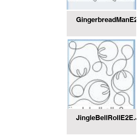
GingerbreadManE2
JingleBellRollE2E.