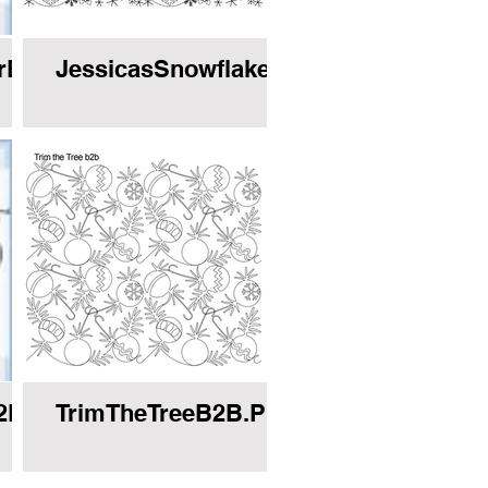
PG
rBorder.JPG
JessicasSnowflakeE2E.PNG
2EorBorder.JPG
TrimTheTreeB2B.PNG