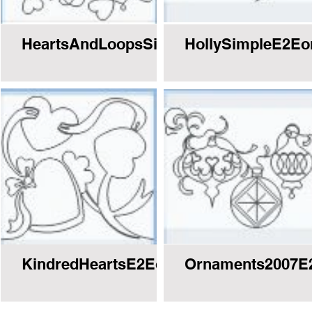
E.JPG
HeartsAndLoopsSimpleE2EorBorder.J
HollySimpleE2Eo
JPG
KindredHeartsE2EorBorder.JPG
Ornaments2007E