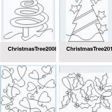
8E2E.JPG
ChristmasTree2008E2EorBorder.JPG
ChristmasTree20