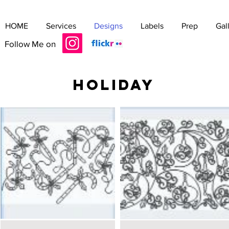
HOME
Services
Designs
Labels
Prep
Gal
Follow Me on
holiday