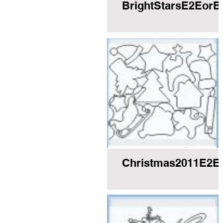
BrightStarsE2EorB
Christmas2011E2E