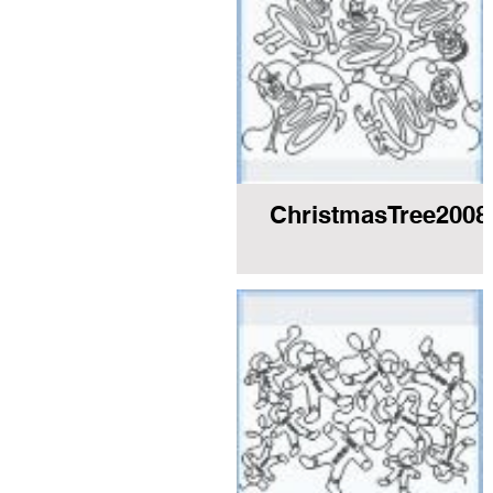
ChristmasTree200