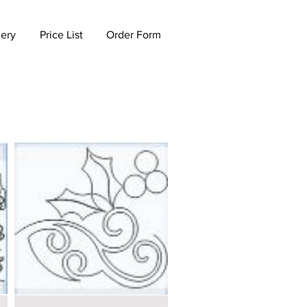
lery
Price List
Order Form