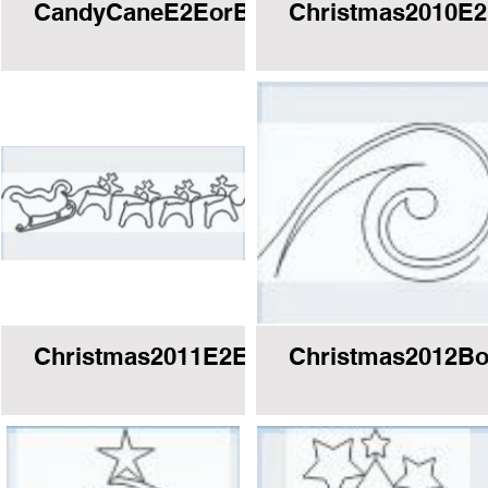
order.JPG
CandyCaneE2EorBorder.JPG
Christmas2010E
.JPG
Christmas2011E2EorBorder.JPG
Christmas2012Bo